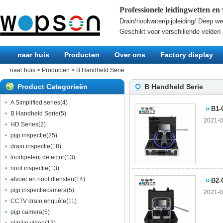
Professionele leidingwetten e
Drain/rioolwater/pijpleiding/ Deep w
Geschikt voor verschillende velden
naar huis
Producten
Over ons
Factory display
naar huis
>
Producten
>
B Handheld Serie
Product Categorieën
B Handheld Serie
A Simplified series
(
4
)
B1-
B Handheld Serie
(
5
)
2021-0
HD Series
(
2
)
pijp inspectie
(
25
)
drain inspectie
(
18
)
loodgieterij detector
(
13
)
riool inspectie
(
13
)
afvoer en riool diensten
(
14
)
B2-
pijp inspectiecamera
(
5
)
2021-0
CCTV drain enquête
(
11
)
pijp camera
(
5
)