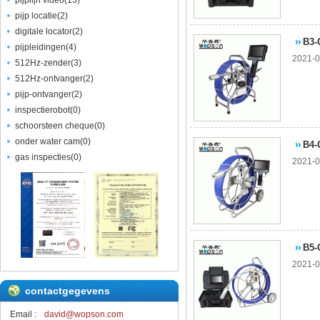
pijplijn video
(
13
)
pijp locatie
(
2
)
digitale locator
(
2
)
B3-
pijpleidingen
(
4
)
2021-0
512Hz-zender
(
3
)
512Hz-ontvanger
(
2
)
pijp-ontvanger
(
2
)
inspectierobot
(
0
)
schoorsteen cheque
(
0
)
onder water cam
(
0
)
B4-
gas inspecties
(
0
)
2021-0
B5-
2021-0
contactgegevens
Email :
david@wopson.com