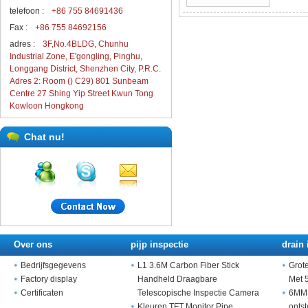
telefoon :
+86 755 84691436
Fax :
+86 755 84692156
adres :
3F,No.4BLDG, Chunhu
Industrial Zone, E'gongling, Pinghu,
Longgang District, Shenzhen City, P.R.C.
Adres 2: Room () C29) 801 Sunbeam
Centre 27 Shing Yip Street Kwun Tong
Kowloon Hongkong
Chat nu!
Over ons
pijp inspectie
drain 
Bedrijfsgegevens
L1 3.6M Carbon Fiber Stick
Grot
Factory display
Handheld Draagbare
Met 
Certificaten
Telescopische Inspectie Camera
6MM 
Kleuren TFT Monitor Pipe
onts